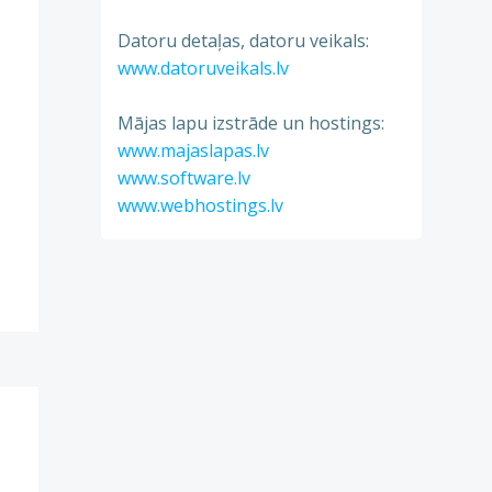
Datoru detaļas, datoru veikals:
www.datoruveikals.lv
Mājas lapu izstrāde un hostings:
www.majaslapas.lv
www.software.lv
www.webhostings.lv