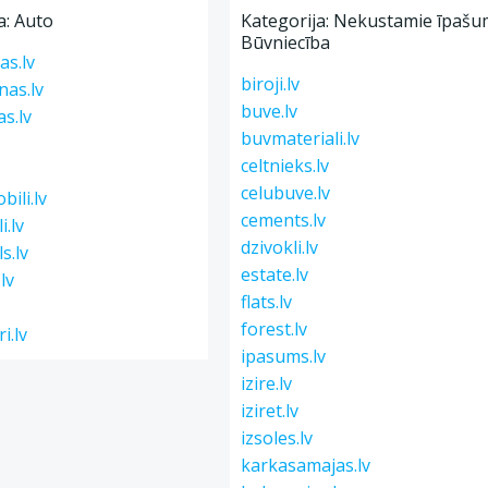
a: Auto
Kategorija: Nekustamie īpašum
Būvniecība
as.lv
biroji.lv
nas.lv
buve.lv
s.lv
buvmateriali.lv
celtnieks.lv
celubuve.lv
bili.lv
cements.lv
i.lv
dzivokli.lv
s.lv
estate.lv
.lv
flats.lv
forest.lv
i.lv
ipasums.lv
izire.lv
iziret.lv
izsoles.lv
karkasamajas.lv