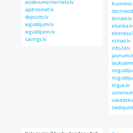
aizdevumsinterneta.lv
business.
apdrosinat.lv
darznieci
depozits.lv
donate.lv
ieguldijumi.lv
ebanka.lv
ieguldijums.lv
ebizness.
savings.lv
ezinas.lv
info24.lv
jaunumi.l
lauksaimn
noguldiju
noguldiju
tirgus.lv
uznemumi
valutasku
ziedojumi