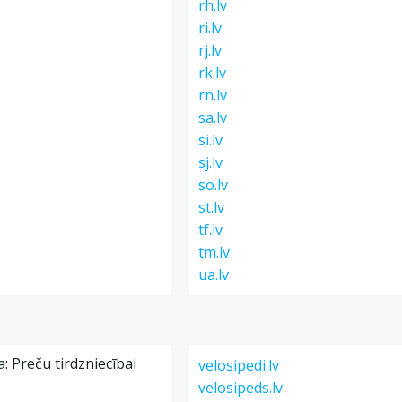
rh.lv
ri.lv
rj.lv
rk.lv
rn.lv
sa.lv
si.lv
sj.lv
so.lv
st.lv
tf.lv
tm.lv
ua.lv
a: Preču tirdzniecībai
velosipedi.lv
velosipeds.lv