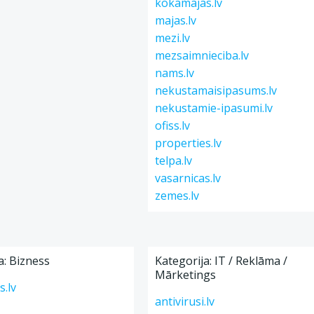
kokamajas.lv
majas.lv
mezi.lv
mezsaimnieciba.lv
nams.lv
nekustamaisipasums.lv
nekustamie-ipasumi.lv
ofiss.lv
properties.lv
telpa.lv
vasarnicas.lv
zemes.lv
a: Bizness
Kategorija: IT / Reklāma /
Mārketings
.lv
antivirusi.lv