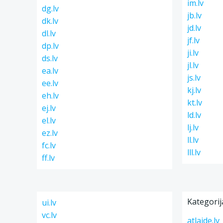
im.lv
dg.lv
jb.lv
dk.lv
jd.lv
dl.lv
jf.lv
dp.lv
ji.lv
ds.lv
jl.lv
ea.lv
js.lv
ee.lv
kj.lv
eh.lv
kt.lv
ej.lv
ld.lv
el.lv
lj.lv
ez.lv
ll.lv
fc.lv
lll.lv
ff.lv
Kategorij
ui.lv
vc.lv
atlaide.lv