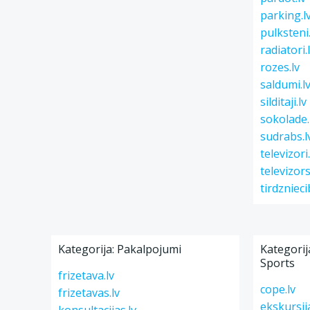
parking.l
pulksteni.
radiatori.
rozes.lv
saldumi.l
silditaji.lv
sokolade.
sudrabs.l
televizori.
televizors
tirdznieci
Kategorija: Pakalpojumi
Kategorija
Sports
frizetava.lv
cope.lv
frizetavas.lv
ekskursija