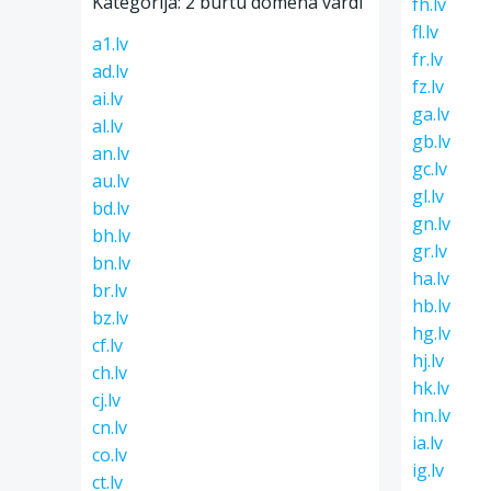
Kategorija: 2 burtu domēna vārdi
fh.lv
fl.lv
a1.lv
fr.lv
ad.lv
fz.lv
ai.lv
ga.lv
al.lv
gb.lv
an.lv
gc.lv
au.lv
gl.lv
bd.lv
gn.lv
bh.lv
gr.lv
bn.lv
ha.lv
br.lv
hb.lv
bz.lv
hg.lv
cf.lv
hj.lv
ch.lv
hk.lv
cj.lv
hn.lv
cn.lv
ia.lv
co.lv
ig.lv
ct.lv