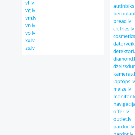
vf.lv
autinbiksi
vg.lv
bernulau
vm.lv
bread.lv
vn.lv
clothes.lv
vo.lv
cosmetics
xx.lv
datorveika
zs.lv
detektori.
diamond.
dzelzsdurv
kameras.
laptops.l
maize.lv
monitor.l
navigacija
offer.lv
outlet.lv
pardod.lv
pardot.lv