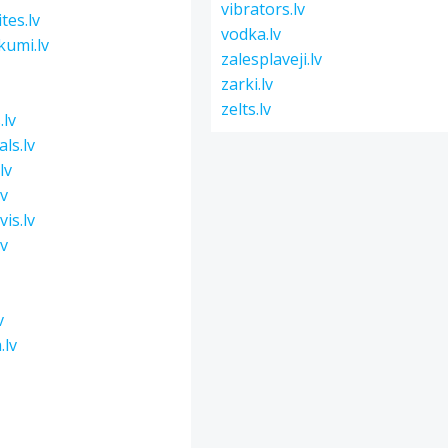
vibrators.lv
tes.lv
vodka.lv
kumi.lv
zalesplaveji.lv
zarki.lv
zelts.lv
.lv
ls.lv
lv
lv
is.lv
lv
v
v
.lv