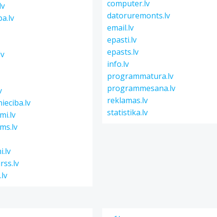
computer.lv
lv
datoruremonts.lv
ba.lv
email.lv
epasti.lv
epasts.lv
lv
info.lv
programmatura.lv
programmesana.lv
v
reklamas.lv
ieciba.lv
statistika.lv
mi.lv
ms.lv
.lv
rss.lv
.lv