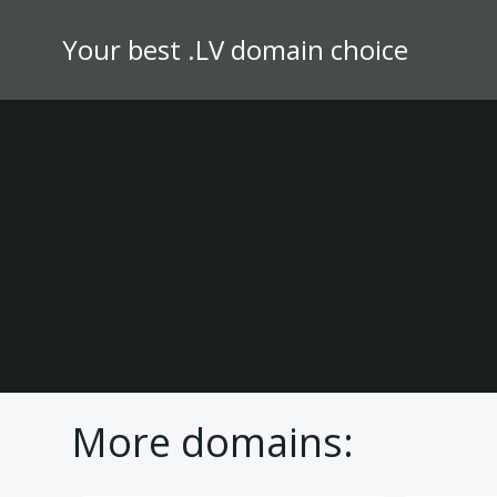
Skip
to
Your best .LV domain choice
content
More domains: