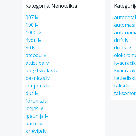
Kategorija: Nenoteikta
Kategorij
007.lv
autodetal
100.lv
automasi
1000.lv
autonoma
4you.lv
drift.lv
50.lv
drifts.lv
atdodu.lv
elektromo
attistiba.lv
kvadracikl
augstskolas.lv
kvadracikl
baznicas.lv
lietiediski
coupons.lv
taksi.lv
dus.lv
taksometr
forums.lv
idejas.lv
igaunija.lv
karte.lv
krievija.lv