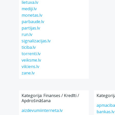
lietuva.lv
mediji.lv
monetas.lv
parbaude.lv
partijas.lv
run.lv
signalizacijas.lv
ticiba.lv
torrenti.lv
veiksme.lv
vilciens.lv
zane.lv
Kategorija: Finanses / Kredīti /
Kategorij
Apdrošināšana
apmacibas
aizdevumiinterneta.lv
bankas.lv