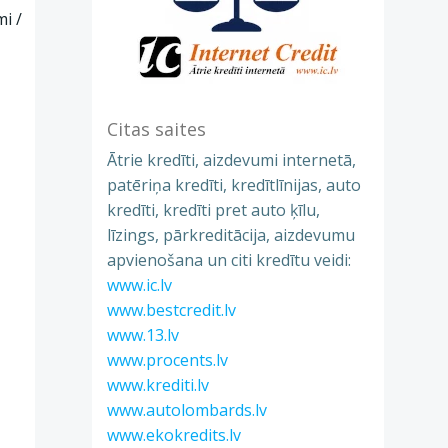
i /
Citas saites
Ātrie kredīti, aizdevumi internetā,
patēriņa kredīti, kredītlīnijas, auto
kredīti, kredīti pret auto ķīlu,
līzings, pārkreditācija, aizdevumu
apvienošana un citi kredītu veidi:
www.ic.lv
www.bestcredit.lv
www.13.lv
www.procents.lv
www.krediti.lv
www.autolombards.lv
www.ekokredits.lv