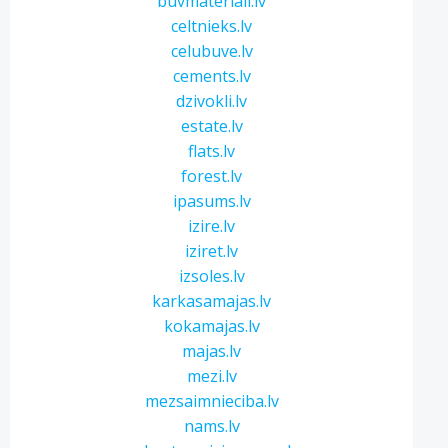
buvmateriali.lv
celtnieks.lv
celubuve.lv
cements.lv
dzivokli.lv
estate.lv
flats.lv
forest.lv
ipasums.lv
izire.lv
iziret.lv
izsoles.lv
karkasamajas.lv
kokamajas.lv
majas.lv
mezi.lv
mezsaimnieciba.lv
nams.lv