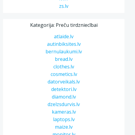
zs.lv
Kategorija: Preču tirdzniecībai
atlaide.lv
autinbiksites.lv
bernulaukumi.lv
bread.lv
clothes.lv
cosmetics.lv
datorveikals.lv
detektori.lv
diamond.lv
dzelzsdurvis.lv
kameras.lv
laptops.lv
maize.lv
monitor.lv