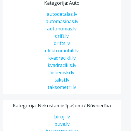
Kategorija: Auto
autodetalas.lv
automasinas.lv
autonomas.lv
drift.lv
drifts.lv
elektromobili.lv
kvadracikli.lv
kvadracikls.lv
lietiediski.lv
taksi.lv
taksometri.lv
Kategorija: Nekustamie īpašumi / Būvniecība
biroji.lv
buve.lv