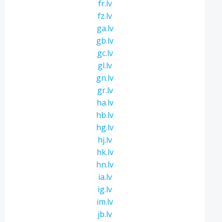
fr.lv
fz.lv
ga.lv
gb.lv
gc.lv
gl.lv
gn.lv
gr.lv
ha.lv
hb.lv
hg.lv
hj.lv
hk.lv
hn.lv
ia.lv
ig.lv
im.lv
jb.lv