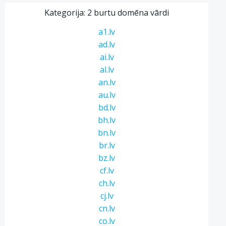
Kategorija: 2 burtu domēna vārdi
a1.lv
ad.lv
ai.lv
al.lv
an.lv
au.lv
bd.lv
bh.lv
bn.lv
br.lv
bz.lv
cf.lv
ch.lv
cj.lv
cn.lv
co.lv