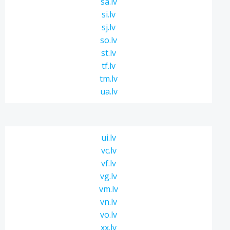
sa.lv
si.lv
sj.lv
so.lv
st.lv
tf.lv
tm.lv
ua.lv
ui.lv
vc.lv
vf.lv
vg.lv
vm.lv
vn.lv
vo.lv
xx.lv