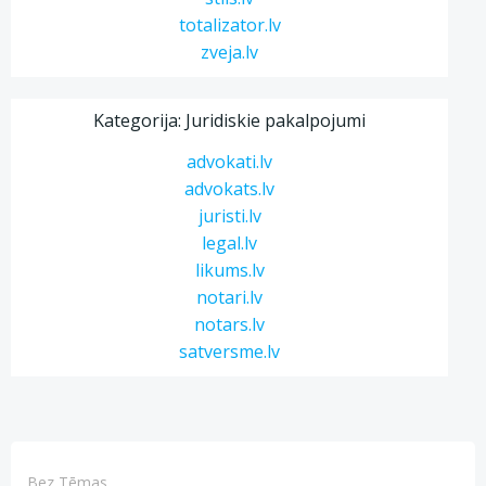
totalizator.lv
zveja.lv
Kategorija: Juridiskie pakalpojumi
advokati.lv
advokats.lv
juristi.lv
legal.lv
likums.lv
notari.lv
notars.lv
satversme.lv
Bez Tēmas