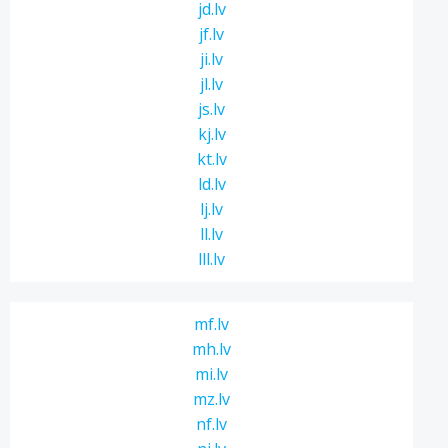
jd.lv
jf.lv
ji.lv
jl.lv
js.lv
kj.lv
kt.lv
ld.lv
lj.lv
ll.lv
lll.lv
mf.lv
mh.lv
mi.lv
mz.lv
nf.lv