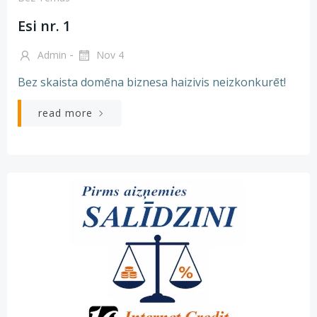
Esi nr. 1
-
Admin
Nov 4
Bez skaista domēna biznesa haizivis neizkonkurēt!
read more