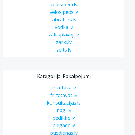
velosipedi.lv
velosipeds.lv
vibrators.lv
vodka.lv
zalesplaveji.lv
zarki.lv
zelts.lv
Kategorija: Pakalpojumi
frizetava.lv
frizetavas.lv
konsultacijas.lv
nagi.lv
pedikirs.lv
piegade.lv
pusdienas.lv