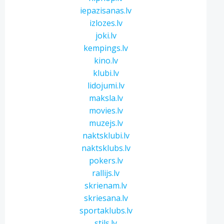
iepazisanas.lv
izlozes.lv
joki.lv
kempings.lv
kino.lv
klubi.lv
lidojumi.lv
maksla.lv
movies.lv
muzejs.lv
naktsklubi.lv
naktsklubs.lv
pokers.lv
rallijs.lv
skrienam.lv
skriesana.lv
sportaklubs.lv
stils.lv