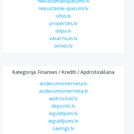
nekustamaisipasums.lv
nekustamie-ipasumi.lv
ofiss.lv
properties.lv
telpa.lv
vasarnicas.lv
zemes.lv
Kategorija: Finanses / Kredīti / Apdrošināšana
aizdevumiinterneta.lv
aizdevumsinterneta.lv
apdrosinat.lv
depozits.lv
ieguldijumi.lv
ieguldijums.lv
savings.lv