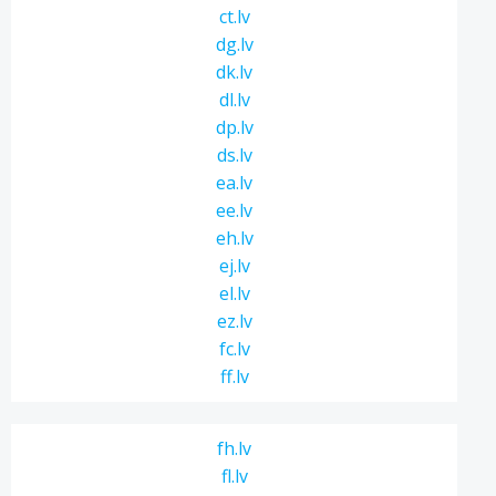
ct.lv
dg.lv
dk.lv
dl.lv
dp.lv
ds.lv
ea.lv
ee.lv
eh.lv
ej.lv
el.lv
ez.lv
fc.lv
ff.lv
fh.lv
fl.lv