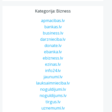
Kategorija: Bizness
apmacibas.lv
bankas.lv
business.lv
darznieciba.lv
donate.lv
ebanka.lv
ebizness.lv
ezinas.lv
info24.lv
jaunumi.lv
lauksaimnieciba.lv
noguldijumi.lv
noguldijums.lv
tirgus.lv
uznemumi.lv