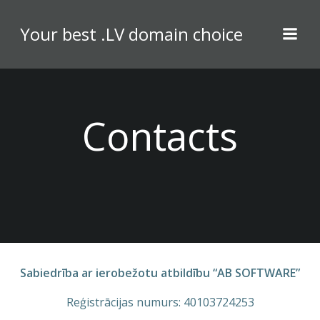
Skip
to
Your best .LV domain choice
content
Contacts
Sabiedrība ar ierobežotu atbildību “AB SOFTWARE”
Reģistrācijas numurs: 40103724253